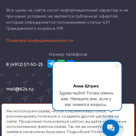
Все цены на сайте носят информационный характер и ни
при каких условиях не являются публичной офертой,
которая определяется положениями статьи 437
Гражданского кодекса РФ
Политика конфиденциальности
Номер телефона
8 (4912) 57-50-25
E-mail
Анна Штрих
mail@62s.ru
Здравствуйте! Готова помочь
вам. Напишите мне, если у
Адрес
вас появятся вопросы.
Мы используем cookies, чтобы сохранить ваш поиск,
Рязань, Соборная 46
рекомендовать полезное и создавать другие удобства на
сайте. Продолжая пользоваться сайтом, вы даёте согласие на
использование файлов cookies. Так же вы можете отключить
Заказать звонок
cookies в настройках браузера. Подробнее Политика