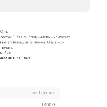
0 см.
ластик ПВХ или алюминиевый композит.
ати:
аппликация из пленок Oracal или
печать.
ы:
5 лет.
овления:
от 1 дня.
от 1 шт шт
1 400.0