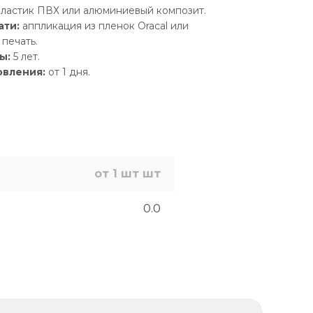
ластик ПВХ или алюминиевый композит.
ати:
аппликация из пленок Oracal или
печать.
ы:
5 лет.
овления:
от 1 дня.
от 1 шт шт
0.0