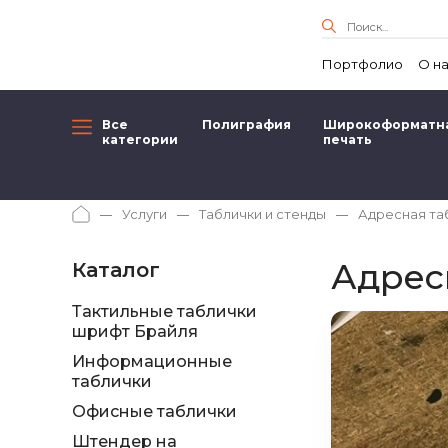
Портфолио
О н
Все
Полиграфия
Широкоформатн
категории
печать
Услуги
Таблички и стенды
Адресная та
Адрес
Каталог
Тактильные таблички
шрифт Брайля
Информационные
таблички
Офисные таблички
Штендер на