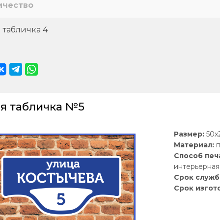
ичество
 табличка 4
я табличка №5
Размер:
50х2
Материал:
п
Способ печ
интерьерная 
Срок служб
Срок изгот