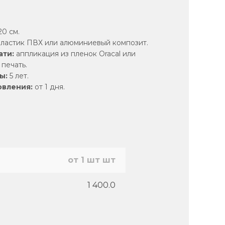
0 см.
ластик ПВХ или алюминиевый композит.
ати:
аппликация из пленок Oracal или
печать.
ы:
5 лет.
овления:
от 1 дня.
от 1 шт шт
1 400.0