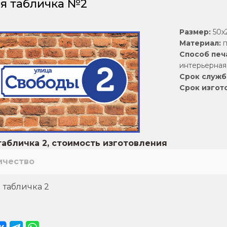
я табличка №2
Размер:
50х2
Материал:
п
Способ печ
интерьерная 
Срок служб
Срок изгот
абличка 2, стоимость изготовления
ичество
 табличка 2