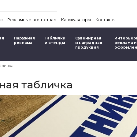
ас
Рекламным агентствам
Калькуляторы
Контакты
ая
Наружная
Таблички
Сувенирная
Интерьер
реклама
и стенды
и наградная
реклама и
продукция
оформле
бличка
ная табличка