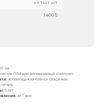
от 1 шт шт
1 400.0
0 см.
ластик ПВХ или алюминиевый композит.
ати:
аппликация из пленок Oracal или
печать.
ы:
5 лет.
овления:
от 1 дня.