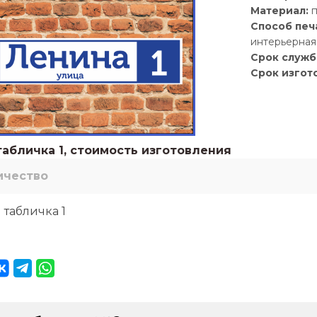
Материал:
п
Способ печ
интерьерная 
Срок служб
Срок изгот
абличка 1, стоимость изготовления
ичество
 табличка 1