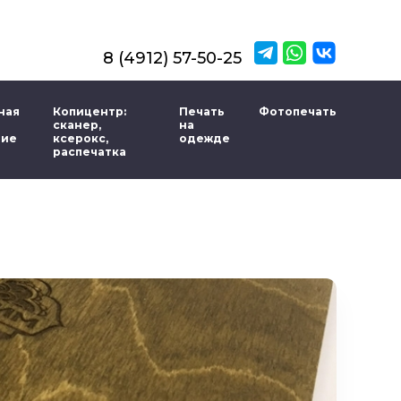
8 (4912) 57-50-25
ная
Копицентр:
Печать
Фотопечать
сканер,
на
ние
ксерокс,
одежде
распечатка