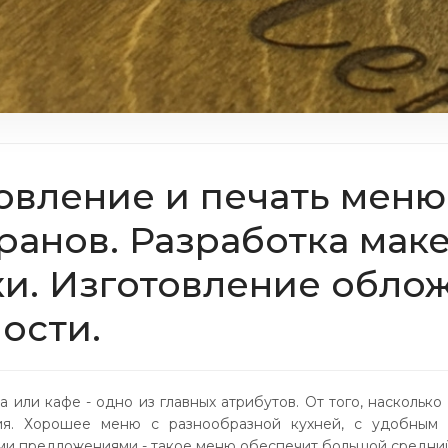
овление и печать меню
ранов. Разработка маке
ки. Изготовление обло
ости.
 или кафе - одно из главных атрибутов. От того, наскольк
ия. Хорошее меню с разнообразной кухней, с удобным 
и предложениями - такое меню обеспечит большой средний 