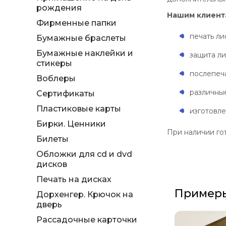
рождения
Нашим клиент
Фирменные папки
печать ли
Бумажные браслеты
Бумажные наклейки и
защита ли
стикеры
послепеча
Воблеры
различные
Сертификаты
Пластиковые карты
изготовл
Бирки. Ценники
При наличии го
Билеты
Обложки для cd и dvd
дисков
Печать на дисках
Примеры
Дорхенгер. Крючок на
дверь
Рассадочные карточки