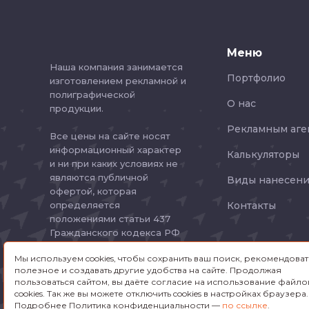
Меню
Наша компания занимается
Портфолио
изготовлением рекламной и
полиграфической
О нас
продукции.
Рекламным аге
Все цены на сайте носят
информационный характер
Калькуляторы
и ни при каких условиях не
являются публичной
Виды нанесени
офертой, которая
определяется
Контакты
положениями статьи 437
Гражданского кодекса РФ
Мы используем cookies, чтобы сохранить ваш поиск, рекомендоват
Политика
полезное и создавать другие удобства на сайте. Продолжая
конфиденциальности
пользоваться сайтом, вы даёте согласие на использование файло
cookies. Так же вы можете отключить cookies в настройках браузера.
Подробнее Политика конфиденциальности —
по ссылке
.