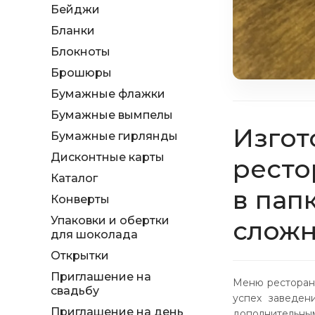
Бейджи
Бланки
Блокноты
Брошюры
Бумажные флажки
Бумажные вымпелы
Изгот
Бумажные гирлянды
Дисконтные карты
ресто
Каталог
в пап
Конверты
Упаковки и обертки
сложн
для шоколада
Открытки
Приглашение на
Меню ресторана
свадьбу
успех заведен
Приглашение на день
дополнительным