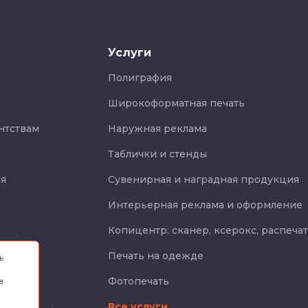
Услуги
Полиграфия
Широкоформатная печать
нтствам
Наружная реклама
Таблички и стенды
я
Сувенирная и наградная продукция
Интерьерная реклама и оформление
Копицентр: сканер, ксерокс, распеча
Печать на одежде
ь
Фотопечать
в
Все услуги