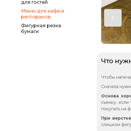
для гостей
Меню для кафе и
ресторанов
Фигурная резка
бумаги
Что нуж
Чтобы напеча
Сначала нужн
Основа хор
съемку. если
покупать на ф
При верстк
слишком фигу