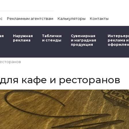
ас
Рекламным агентствам
Калькуляторы
Контакты
ая
Наружная
Таблички
Сувенирная
Интерьер
реклама
и стенды
и наградная
реклама и
продукция
оформле
ресторанов
для кафе и ресторанов