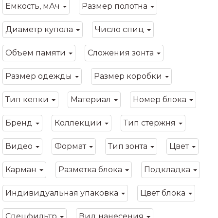
Емкость, мАч
Размер полотна
Диаметр купола
Число спиц
Объем памяти
Сложения зонта
Размер одежды
Размер коробки
Тип кепки
Материал
Номер блока
Бренд
Коллекции
Тип стержня
Видео
Формат
Тип зонта
Цвет
Карман
Разметка блока
Подкладка
Индивидуальная упаковка
Цвет блока
Спецфильтр
Вид нанесения