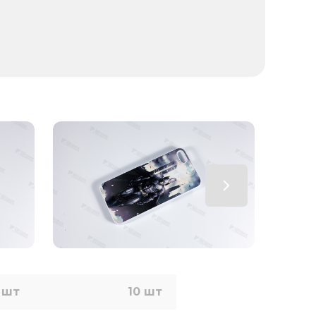
 шт
10 шт