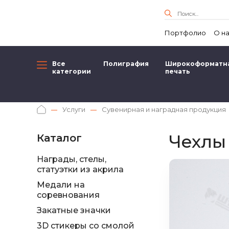
Портфолио
О н
Все
Полиграфия
Широкоформатн
категории
печать
Услуги
Сувенирная и наградная продукция
Чехлы
Каталог
Награды, стелы,
статуэтки из акрила
Медали на
соревнования
Закатные значки
3D стикеры со смолой