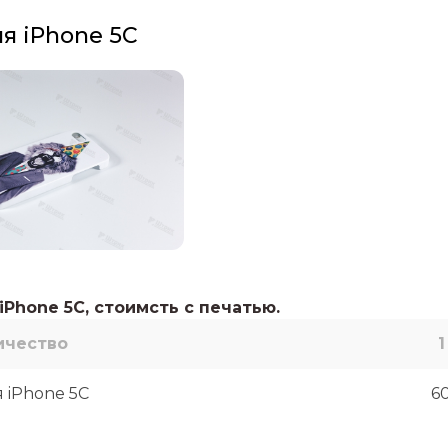
я iPhone 5C
iPhone 5C, стоимсть с печатью.
ичество
1
 iPhone 5C
6