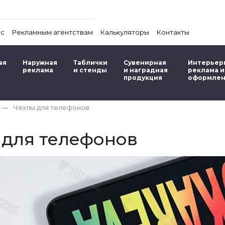
ас
Рекламным агентствам
Калькуляторы
Контакты
ая
Наружная
Таблички
Сувенирная
Интерьер
реклама
и стенды
и наградная
реклама и
продукция
оформле
Чехлы для телефонов
 для телефонов