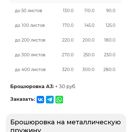
до 50 листов
130.0
110.0
90.0
70
до 100 листов
170.0
145.0
125.0
105
до 200 листов
220.0
200.0
180.0
160
до 300 листов
270.0
250.0
230.0
210
до 400 листов
320.0
300.0
280.0
260
Брошюровка А3:
+ 30 руб.
Заказать:
Брошюровка на металлическую
пружину