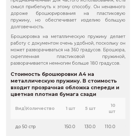
предназначенный для частого использования, есть
смысл прибегнуть к этому способу. Он ненамного
дороже брошюрирования на пластиковую
пружину, но обеспечивает изделию большую
долговечность.
Брошюровка на металлическую пружину делает
работу с документом очень удобной, поскольку он
может разворачиваться на 360 градусов. Брошюра,
скрепленная пластиковой пружиной,
разворачивается немногим больше 180 градусов.
Стоимость брошюровки А4 на
металлическую пружину. В стоимость
входит прозрачная обложка спереди и
цветная плотная бумага сзади
10
50
Вид\Количество
1 шт
5 шт
шт
шт
до 50 стр
150.0
130.0
110.0
90.0