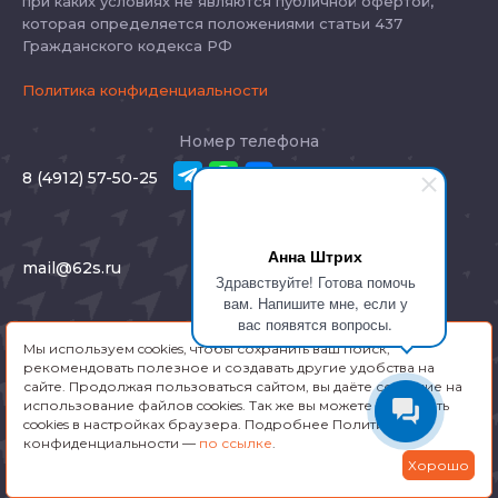
при каких условиях не являются публичной офертой,
которая определяется положениями статьи 437
Гражданского кодекса РФ
Политика конфиденциальности
Номер телефона
8 (4912) 57-50-25
E-mail
Анна Штрих
mail@62s.ru
Здравствуйте! Готова помочь
вам. Напишите мне, если у
Адрес
вас появятся вопросы.
Мы используем cookies, чтобы сохранить ваш поиск,
Рязань, Соборная 46
рекомендовать полезное и создавать другие удобства на
сайте. Продолжая пользоваться сайтом, вы даёте согласие на
использование файлов cookies. Так же вы можете отключить
Заказать звонок
cookies в настройках браузера. Подробнее Политика
конфиденциальности —
по ссылке
.
Хорошо