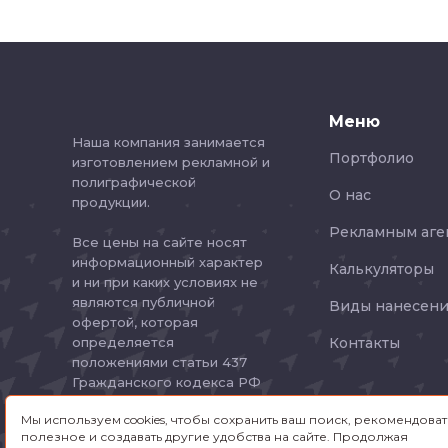
Меню
Наша компания занимается
Портфолио
изготовлением рекламной и
полиграфической
О нас
продукции.
Рекламным аге
Все цены на сайте носят
информационный характер
Калькуляторы
и ни при каких условиях не
являются публичной
Виды нанесени
офертой, которая
определяется
Контакты
положениями статьи 437
Гражданского кодекса РФ
Мы используем cookies, чтобы сохранить ваш поиск, рекомендоват
Политика
полезное и создавать другие удобства на сайте. Продолжая
конфиденциальности