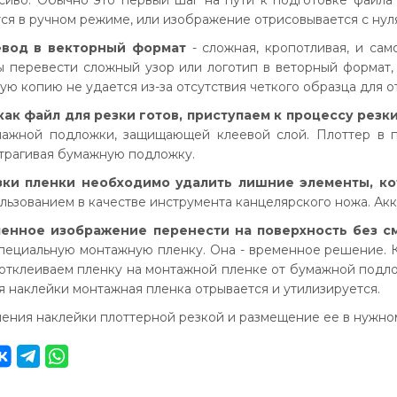
сиво. Обычно это первый шаг на пути к подготовке файла 
ся в ручном режиме, или изображение отрисовывается с нуля,
евод в векторный формат
- сложная, кропотливая, и сам
ы перевести сложный узор или логотип в веторный формат, 
ую копию не удается из-за отсутствия четкого образца для 
как файл для резки готов, приступаем к процессу резки
мажной подложки, защищающей клеевой слой. Плоттер в 
атрагивая бумажную подложку.
зки пленки необходимо удалить лишние элементы, к
ользованием в качестве инструмента канцелярского ножа. А
ченное изображение перенести на поверхность без 
пециальную монтажную пленку. Она - временное решение. 
 отклеиваем пленку на монтажной пленке от бумажной подл
я наклейки монтажная пленка отрывается и утилизируется.
ления наклейки плоттерной резкой и размещение ее в нужном