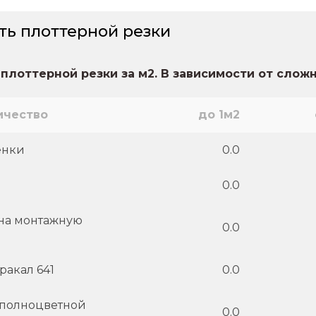
ть плоттерной резки
плоттерной резки за м2. В зависимости от слож
ичество
до 1м2
енки
0.0
0.0
на монтажную
0.0
ракал 641
0.0
 полноцветной
0.0