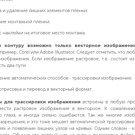
 и удаление лишних элементов пленки;
ние монтажной пленки;
 наклейки на итоговое место монтажа.
о контуру возможно только векторное изображени
пример, Corel или Adobe Illustrator. Следует отметить, что л
изображения. Если изображение растровое, т.е. состоит и
сть два пути:
ние автоматических способов - трассировки изображения;
отрисовка и перевод в векторный формат.
ы для трассировки изображения
встроены в любую прог
вести растровое изображение в векторное. К сожалению
о глаза, и иногда сильно ошибаются. Так же многие изо
азрешения, и это тоже мешает автоматической трассировке.
иях и появлении лишних узлов на кривых. Одним словом - ка