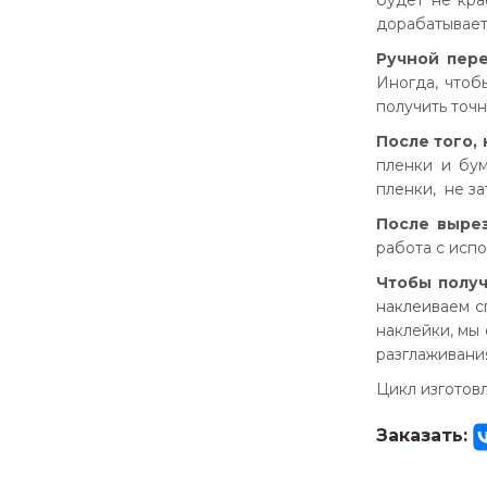
будет не кра
дорабатывает
Ручной пер
Иногда, чтоб
получить точн
После того, 
пленки и бу
пленки, не з
После выре
работа с исп
Чтобы полу
наклеиваем с
наклейки, мы
разглаживани
Цикл изготов
Заказать: