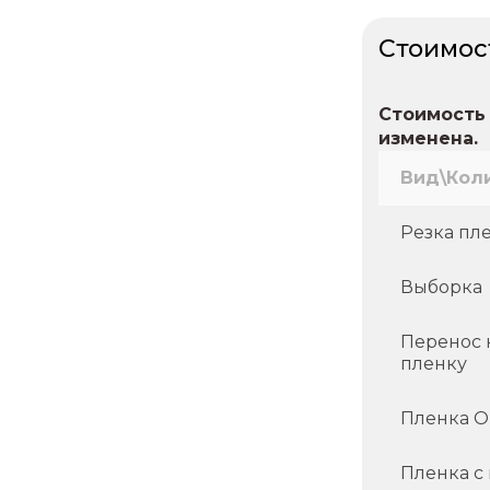
Стоимос
Стоимость 
изменена.
Вид\Кол
Резка пл
Выборка
Перенос 
пленку
Пленка О
Пленка с