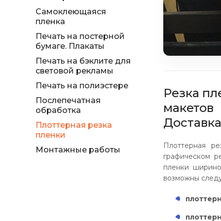
Самоклеющаяся
пленка
Печать на постерной
бумаге. Плакаты
Печать на бэклите для
световой рекламы
Печать на полиэстере
Резка пл
Послепечатная
макетов
обработка
Доставка
Плоттерная резка
пленки
Плоттерная ре
Монтажные работы
графическом р
пленки ширино
возможны следу
плоттерн
плоттерн