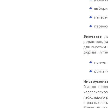
выборка
нанесе
перенос
Вырезать п
редакторе, на
для вырезки 
формат. Тут е
примене
ручная 
Инструмент
быстро пере
человеческог
небольшого р
в рваных лин