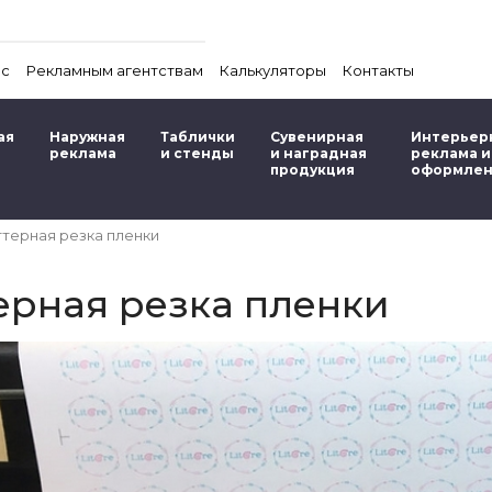
ас
Рекламным агентствам
Калькуляторы
Контакты
ая
Наружная
Таблички
Сувенирная
Интерьер
реклама
и стенды
и наградная
реклама и
продукция
оформле
терная резка пленки
ерная резка пленки