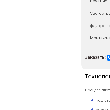
печатью
Светоотр
флуоресц
Монтажна
Заказать:
Техноло
Процесс плот
подгото
резка п