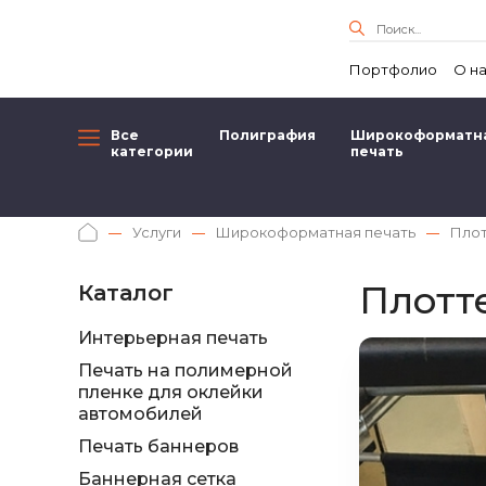
Портфолио
О н
Все
Полиграфия
Широкоформатн
категории
печать
Услуги
Широкоформатная печать
Плот
Плотт
Каталог
Интерьерная печать
Печать на полимерной
пленке для оклейки
автомобилей
Печать баннеров
Баннерная сетка