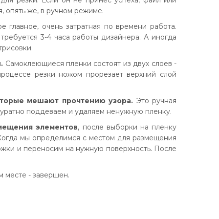
для резки. Если он не принес успеха, файл или
 опять же, в ручном режиме.
ое главное, очень затратная по времени работа.
требуется 3-4 часа работы дизайнера. А иногда
отрисовки.
.
Самоклеющиеся пленки состоят из двух слоев -
процессе резки ножом прорезает верхний слой
оторые мешают прочтению узора.
Это ручная
ккуратно поддеваем и удаляем ненужную пленку.
смещения элементов
, после выборки на пленку
Когда мы определимся с местом для размещения
ожки и переносим на нужную поверхность. После
 месте - завершен.