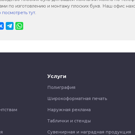
ами по изготовлению и монтажу плоских букв. Наш офис нахо
 посмотреть тут
.
Услуги
Полиграфия
Широкоформатная печать
нтствам
Наружная реклама
Таблички и стенды
я
Сувенирная и наградная продукция