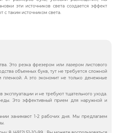
новки эти источников света создается эффект
т с таким источником света.
ва. Это резка фрезером или лазером листового
одства объемных букв, тут не требуется сложной
ки пленкой. А это экономит не только денежные
в эксплуатации и не требуют тщательного ухода.
реды. Это эффективный прием для наружной и
ании занимают 1-2 рабочих дня. Мы предлагаем
ы.
у 8 (4912) 51-10-99. Вы можете воспользоваться