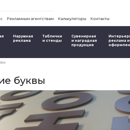
ас
Рекламным агентствам
Калькуляторы
Контакты
ая
Наружная
Таблички
Сувенирная
Интерьер
реклама
и стенды
и наградная
реклама и
продукция
оформле
квы
ие буквы