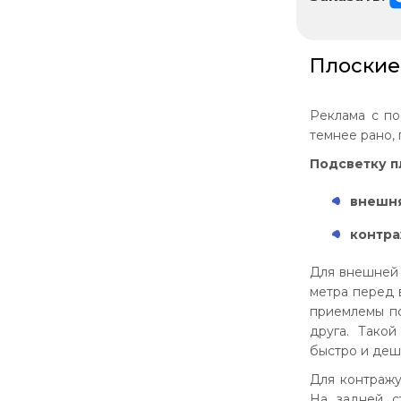
Плоские
Реклама с по
темнее рано,
Подсветку п
внешня
контра
Для внешней 
метра перед 
приемлемы по
друга. Такой
быстро и деш
Для контражу
На задней с