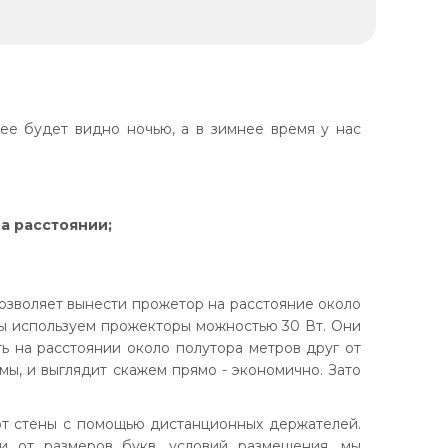
ее будет видно ночью, а в зимнее время у нас
а расстоянии;
озволяет вынести прожетор на расстояние около
Мы используем прожекторы можностью 30 Вт. Они
ь на расстоянии около полутора метров друг от
ы, и выглядит скажем прямо - экономично. Зато
от стены с помощью дистанционных держателей.
ти от размеров букв, условий размещения, мы