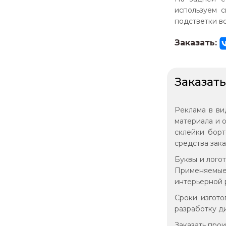
используем с
подстветки во
Заказать:
Заказать
Реклама в ви
материала и 
склейки борт
средства зак
Буквы и лого
Применяемые
интерьерной 
Сроки изгото
разработку д
Заказать про