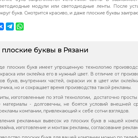
ветодиодные модули или светодиодные ленты. После уста
круг букв. Смотрится красиво, и даже плоские буквы заиграю
 плоские буквы в Рязани
де плоских букв имеет упрощенную технологию производст
окраска или оклейка его в нужный цвет. В отличие от произв
ов букв, внутренних частей, окраски их в цвет или оклей
азчика, но и сокращает время производства такой рекламы.
типы, изготовленные по этой технологии, достаточно просты 
 материалы - долговечны, не боятся условий внешней с
рекламы компании, привлекающий к себе сотни взглядов.
вления рекламных вывесок из плоских букв в нашей комп
изайна, изготовление и монтаж рекламы, согласование реклам
изводство плоских букв для вашей компании можно по телефон