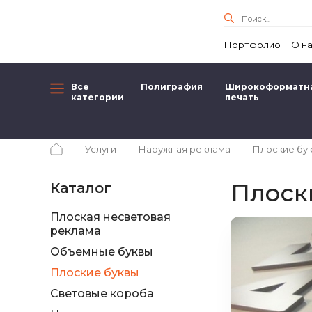
Портфолио
О н
Все
Полиграфия
Широкоформатн
категории
печать
Услуги
Наружная реклама
Плоские бу
Плоск
Каталог
Плоская несветовая
реклама
Объемные буквы
Плоские буквы
Световые короба