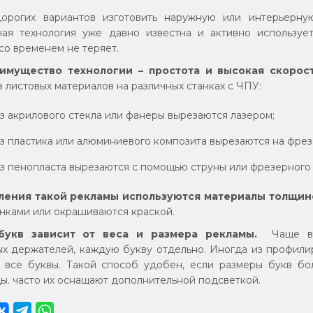
орогих вариантов изготовить наружную или интерьерну
ная технология уже давно известна и активно используе
со временем не теряет.
имущество технологии – простота и высокая скорос
 листовых материалов на различных станках с ЧПУ:
з акрилового стекла или фанеры вырезаются лазером;
з пластика или алюминиевого композита вырезаются на фрез
з пенопласта вырезаются с помощью струны или фрезерного 
ления такой рекламы используются материалы толщиной
нками или окрашиваются краской.
букв зависит от веса и размера рекламы.
Чаще вс
х держателей, каждую букву отдельно. Иногда из профилир
 все буквы. Такой способ удобен, если размеры букв бо
цы. часто их оснащают дополнительной подсветкой.