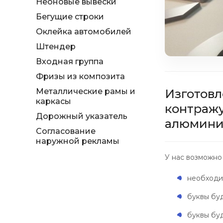
Неоновые вывески
Бегущие строки
Оклейка автомобилей
Штендер
Входная группа
Фризы из композита
Металлические рамы и
Изготовл
каркасы
контражу
Дорожный указатель
алюминие
Согласование
наружной рекламы
У нас возможно 
необходи
буквы бу
буквы буд