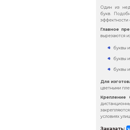
Один из нед
букв. Подоб
эффектности 
Главное пре
вырезаются из
буквы и
буквы и
буквы и
Для изготов
цветными пле
Крепление 
дистанционны
закрепляются
условиях ули
Заказать: