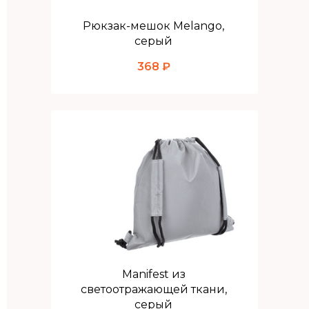
Рюкзак-мешок Melango,
серый
368 ₽
Детский рюкзак-мешок
Manifest из
светоотражающей ткани,
серый