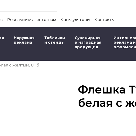
ас
Рекламным агентствам
Калькуляторы
Контакты
ая
Наружная
Таблички
Сувенирная
Интерьер
реклама
и стенды
и наградная
реклама и
продукция
оформле
елая с желтым, 8 Гб
Флешка Tw
белая с ж