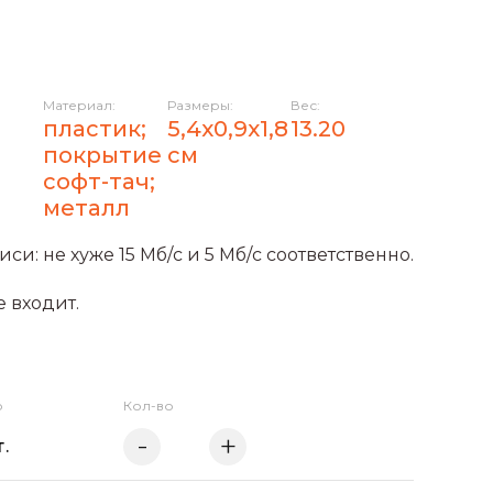
Материал:
Размеры:
Вес:
пластик;
5,4х0,9х1,8
13.20
покрытие
см
софт-тач;
металл
си: не хуже 15 Мб/c и 5 Мб/с соответственно.
е входит.
о
Кол-во
.