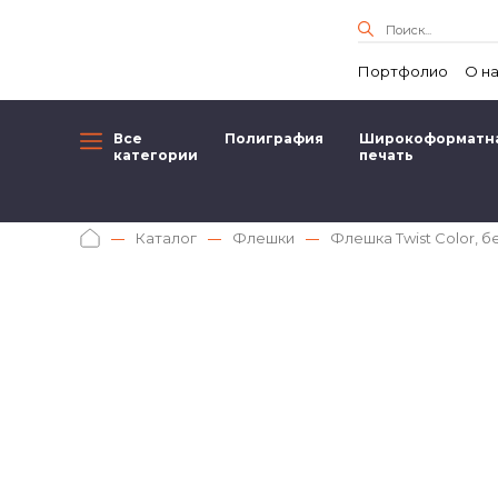
Портфолио
О н
Все
Полиграфия
Широкоформатн
категории
печать
Каталог
Флешки
Флешка Twist Color, б