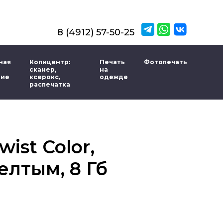
8 (4912) 57-50-25
ная
Копицентр:
Печать
Фотопечать
сканер,
на
ние
ксерокс,
одежде
распечатка
ist Color,
елтым, 8 Гб