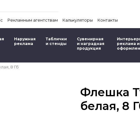
ас
Рекламным агентствам
Калькуляторы
Контакты
ая
Наружная
Таблички
Сувенирная
Интерьер
реклама
и стенды
и наградная
реклама и
продукция
оформле
лая, 8 Гб
Флешка Tw
белая, 8 Г