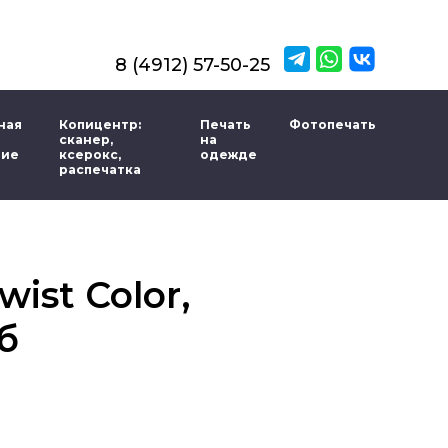
8 (4912) 57-50-25
ная
Копицентр:
Печать
Фотопечать
сканер,
на
ние
ксерокс,
одежде
распечатка
ist Color,
б