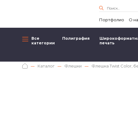
Портфолио
О н
Все
Полиграфия
Широкоформатн
категории
печать
Каталог
Флешки
Флешка Twist Color, бе