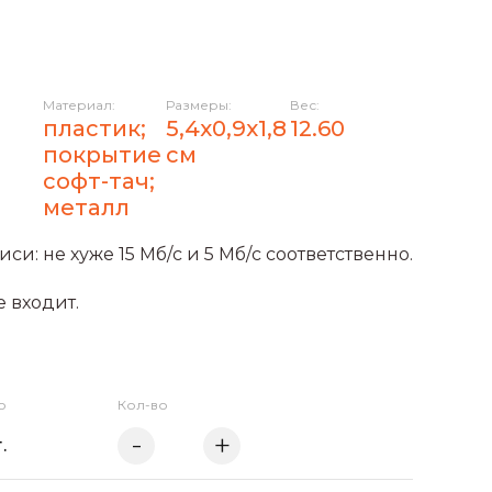
Материал:
Размеры:
Вес:
пластик;
5,4х0,9х1,8
12.60
покрытие
см
софт-тач;
металл
си: не хуже 15 Мб/c и 5 Мб/с соответственно.
е входит.
о
Кол-во
.