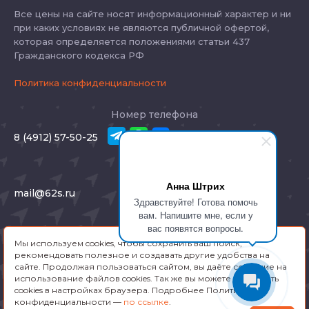
Все цены на сайте носят информационный характер и ни
при каких условиях не являются публичной офертой,
которая определяется положениями статьи 437
Гражданского кодекса РФ
Политика конфиденциальности
Номер телефона
8 (4912) 57-50-25
E-mail
Анна Штрих
mail@62s.ru
Здравствуйте! Готова помочь
вам. Напишите мне, если у
Адрес
вас появятся вопросы.
Мы используем cookies, чтобы сохранить ваш поиск,
Рязань, Соборная 46
рекомендовать полезное и создавать другие удобства на
сайте. Продолжая пользоваться сайтом, вы даёте согласие на
использование файлов cookies. Так же вы можете отключить
Заказать звонок
cookies в настройках браузера. Подробнее Политика
конфиденциальности —
по ссылке
.