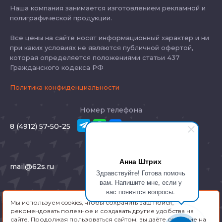
Наша компания занимается изготовлением рекламной и
полиграфической продукции.
Все цены на сайте носят информационный характер и ни
при каких условиях не являются публичной офертой,
которая определяется положениями статьи 437
Гражданского кодекса РФ
Политика конфиденциальности
Номер телефона
8 (4912) 57-50-25
E-mail
Анна Штрих
mail@62s.ru
Здравствуйте! Готова помочь
вам. Напишите мне, если у
Адрес
вас появятся вопросы.
Мы используем cookies, чтобы сохранить ваш поиск,
Рязань, Соборная 46
рекомендовать полезное и создавать другие удобства на
сайте. Продолжая пользоваться сайтом, вы даёте согласие на