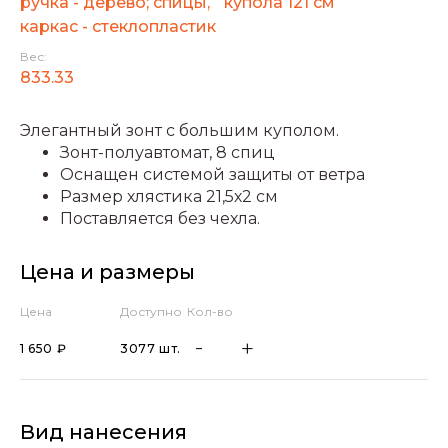
ручка - дерево; спицы,
купола 121 см
каркас - стеклопластик
Вес:
833.33
Элегантный зонт с большим куполом.
Зонт-полуавтомат, 8 спиц
Оснащен системой защиты от ветра
Размер хлястика 21,5х2 см
Поставляется без чехла.
Цена и размеры
Цена
Доступно
Кол-во
1 650 ₽
3077 шт.
Вид нанесения