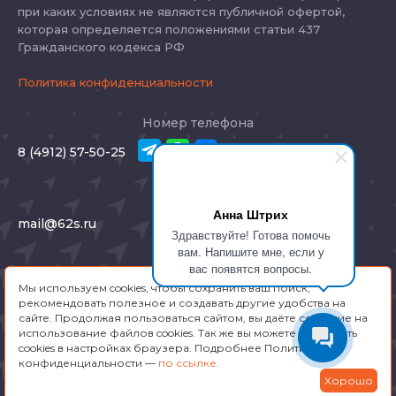
при каких условиях не являются публичной офертой,
которая определяется положениями статьи 437
Гражданского кодекса РФ
Политика конфиденциальности
Номер телефона
8 (4912) 57-50-25
E-mail
Анна Штрих
mail@62s.ru
Здравствуйте! Готова помочь
вам. Напишите мне, если у
Адрес
вас появятся вопросы.
Мы используем cookies, чтобы сохранить ваш поиск,
Рязань, Соборная 46
рекомендовать полезное и создавать другие удобства на
сайте. Продолжая пользоваться сайтом, вы даёте согласие на
использование файлов cookies. Так же вы можете отключить
Заказать звонок
cookies в настройках браузера. Подробнее Политика
конфиденциальности —
по ссылке
.
Хорошо