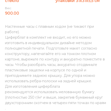
стекло
упаковки 31x31x5,5 см
Вес:
900.00
Настенные часы с плавным ходом (не тикают при
работе).
Циферблат в комплект не входит, но его можно
изготовить в индивидуальном дизайне методом
полноцветной печати. Подготовьте макет согласно
конструктору, напечатайте его на тонком плотном
картоне, вырежьте по контуру и аккуратно поместите в
часы. Чтобы разобрать часы, аккуратно отодвиньте
пластиковые защелки на корпусе по одной и
приподнимите заднюю крышку. Для упора можно
использовать ребра-полоски на задней крышке.
Для изготовления циферблата
рекомендуется использовать мелованную бумагу
(плотностью 250 г/м² и выше, закрепив бумажный круг
двухсторонним скотчем в четырех-пяти точках по краям
.