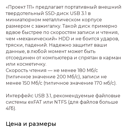
«Проект 111» предлагает портативный внешний
твердотельный SSD-диск USB 3.1 в
миниатюрном металлическом корпусе
размером с зажигалку. Такой диск примерно
вдвое быстрее по скоростям записи и чтения,
чем «механический» HDD и не боится ударов,
тряски, падений. Надежно защитит ваши
данные, в любой момент может быть
отсоединен от компьютера и спрятан в карман
или косметичку.
Скорость чтения — не менее 180 Мб/c
(типичное значение 200 Мб/c), записи не
менее 150 Мб/c (типичное значение 170 мб/c).
Интерфейс USB 3.1, рекомендуемые файловые
системы exFAT или NTFS (для файлов больше
4Гб).
Цена и размеры