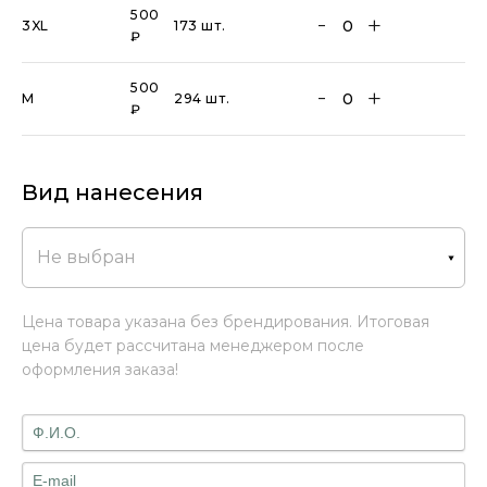
500
3XL
173 шт.
₽
500
M
294 шт.
₽
Вид нанесения
Не выбран
Цена товара указана без брендирования. Итоговая
цена будет рассчитана менеджером после
оформления заказа!