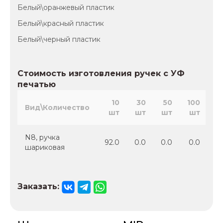
Белый\оранжевый пластик
Белый\красный пластик
Белый\черный пластик
Стоимость изготовления ручек с УФ
печатью
10
30
50
100
2
Вид\Количество
шт
шт
шт
шт
N8, ручка
92.0
0.0
0.0
0.0
0
шариковая
Заказать: