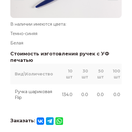
В наличии имеются цвета:
Темно-синяя
Белая
Стоимость изготовления ручек с УФ
печатью
10
30
50
100
2
Вид\Количество
шт
шт
шт
шт
Ручка шариковая
134.0
0.0
0.0
0.0
Flip
Заказать: