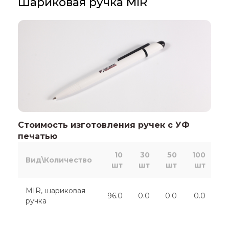
Шариковая ручка MIR
Стоимость изготовления ручек с УФ
печатью
10
30
50
100
2
Вид\Количество
шт
шт
шт
шт
MIR, шариковая
96.0
0.0
0.0
0.0
0
ручка