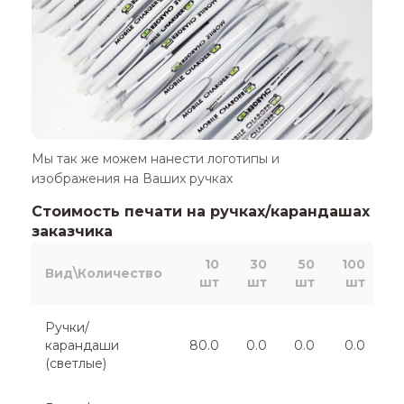
Мы так же можем нанести логотипы и
изображения на Ваших ручках
Стоимость печати на ручках/карандашах
заказчика
10
30
50
100
2
Вид\Количество
шт
шт
шт
шт
Ручки/
карандаши
80.0
0.0
0.0
0.0
(светлые)