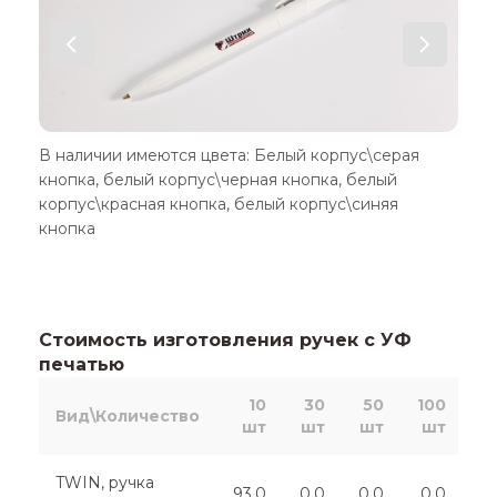
В наличии имеются цвета: Белый корпус\серая
кнопка, белый корпус\черная кнопка, белый
корпус\красная кнопка, белый корпус\синяя
кнопка
Стоимость изготовления ручек с УФ
печатью
10
30
50
100
2
Вид\Количество
шт
шт
шт
шт
TWIN, ручка
93.0
0.0
0.0
0.0
0