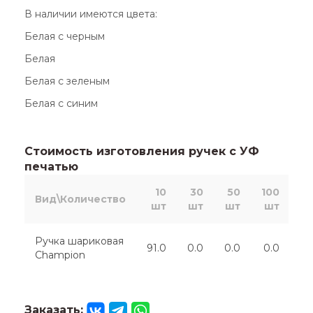
В наличии имеются цвета:
Белая с черным
Белая
Белая с зеленым
Белая с синим
Стоимость изготовления ручек с УФ
печатью
10
30
50
100
2
Вид\Количество
шт
шт
шт
шт
ш
Ручка шариковая
91.0
0.0
0.0
0.0
0
Champion
Заказать: