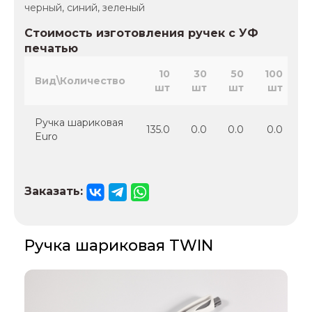
черный, синий, зеленый
Стоимость изготовления ручек с УФ
печатью
10
30
50
100
2
Вид\Количество
шт
шт
шт
шт
Ручка шариковая
135.0
0.0
0.0
0.0
Euro
Заказать:
Ручка шариковая TWIN