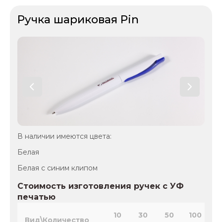
Ручка шариковая Pin
В наличии имеются цвета:
Белая
Белая с синим клипом
Стоимость изготовления ручек с УФ
печатью
10
30
50
100
2
Вид\Количество