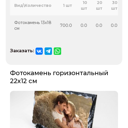
10
20
30
Вид\Количество
1 шт
шт
шт
шт
Фотокамень 13х18
700.0
0.0
0.0
0.0
см
Заказать:
Фотокамень горизонтальный
22х12 см