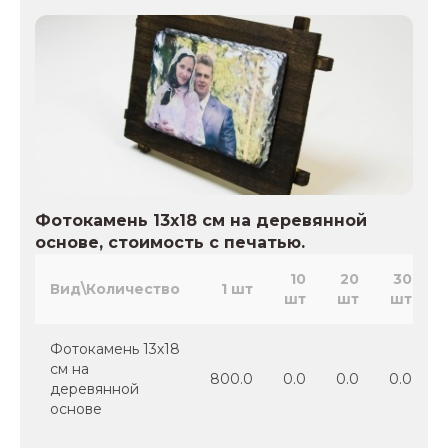
Фотокамень 13х18 см на деревянной
основе, стоимость с печатью.
10
20
30
Вид\Количество
1 шт
шт
шт
шт
Фотокамень 13х18
см на
800.0
0.0
0.0
0.0
деревянной
основе