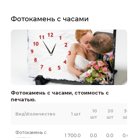
Фотокамень с часами
Фотокамень с часами, стоимость с
печатью.
10
20
30
Вид\Количество
1 шт
шт
шт
шт
Фотокамень с
1 700.0
0.0
0.0
0.0