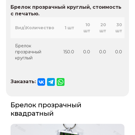
Брелок прозрачный круглый, стоимость
с печатью.
10
20
30
Вид\Количество
1 шт
шт
шт
шт
ш
Брелок
прозрачный
150.0
0.0
0.0
0.0
0
круглый
Заказать:
Брелок прозрачный
квадратный