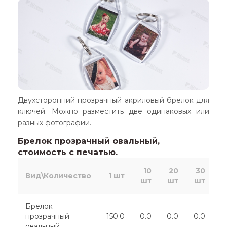
Двухсторонний прозрачный акриловый брелок для
ключей. Можно разместить две одинаковых или
разных фотографии.
Брелок прозрачный овальный,
стоимость с печатью.
10
20
30
Вид\Количество
1 шт
шт
шт
шт
ш
Брелок
прозрачный
150.0
0.0
0.0
0.0
0
овальный