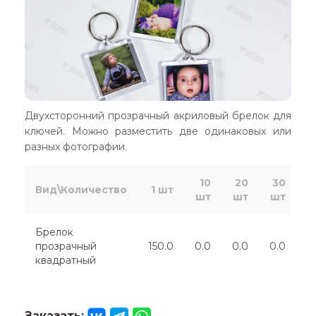
Двухсторонний прозрачный акриловый брелок для
ключей. Можно разместить две одинаковых или
разных фотографии.
10
20
30
Вид\Количество
1 шт
шт
шт
шт
ш
Брелок
прозрачный
150.0
0.0
0.0
0.0
0
квадратный
Заказать: