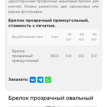
Двухсторонний прозрачный акриловый брелок для
ключей. Можно разместить две одинаковых или
разных фотографии.
Брелок прозрачный прямоугольный,
стоимость с печатью.
10
20
30
Вид\Количество
1 шт
шт
шт
шт
ш
Брелок
прозрачный
150.0
0.0
0.0
0.0
0
прямоугольный
Заказать:
Брелок прозрачный овальный