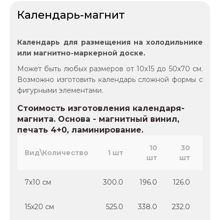
Календарь-магнит
Календарь для размещения на холодильнике
или магнитно-маркерной доске.
Может быть любых размеров от 10х15 до 50х70 см.
Возможно изготовить календарь сложной формы с
фигурными элементами.
Стоимость изготовления календаря-
магнита. Основа - магнитный винил,
печать 4+0, ламинирование.
10
30
5
Вид\Количество
1 шт
шт
шт
ш
7х10 см
300.0
196.0
126.0
98.
15х20 см
525.0
338.0
232.0
218.