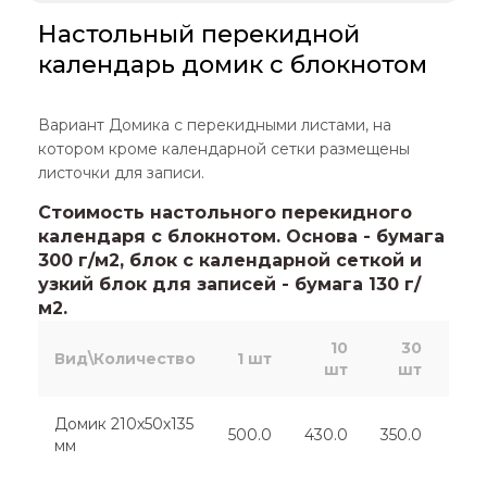
Настольный перекидной
календарь домик с блокнотом
Вариант Домика с перекидными листами, на
котором кроме календарной сетки размещены
листочки для записи.
Стоимость настольного перекидного
календаря с блокнотом. Основа - бумага
300 г/м2, блок с календарной сеткой и
узкий блок для записей - бумага 130 г/
м2.
10
30
Вид\Количество
1 шт
шт
шт
ш
Домик 210х50х135
500.0
430.0
350.0
300
мм