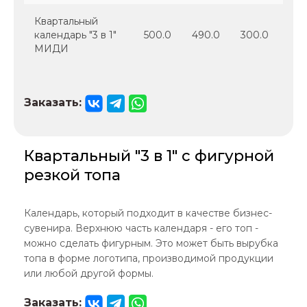
Квартальный
календарь "3 в 1"
500.0
490.0
300.0
250
МИДИ
Заказать:
Квартальный "3 в 1" с фигурной
резкой топа
Календарь, который подходит в качестве бизнес-
сувенира. Верхнюю часть календаря - его топ -
можно сделать фигурным. Это может быть вырубка
топа в форме логотипа, производимой продукции
или любой другой формы.
Заказать: