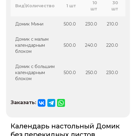
10
30
Вид\Количество
1 шт
шт
шт
Домик Мини
500.0
230.0
210.0
200
Домик с малым
календарным
500.0
240.0
220.0
200
блоком
Домик с большим
календарным
500.0
250.0
230.0
210
блоком
Заказать:
Календарь настольный Домик
без перекидных листов