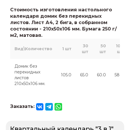
Стоимость изготовления настольного
календаря домик без перекидных
листов. Лист А4, 2 бига, в собранном
состоянии - 210х50х106 мм. Бумага 250 г/
м2, матовая.
30
50
100
Вид\Количество
1 шт
шт
шт
шт
Домик без
перекидных
105.0
65.0
60.0
58.0
листов
210х50х106 мм.
Заказать:
Квартальный календарь "3 в 1"