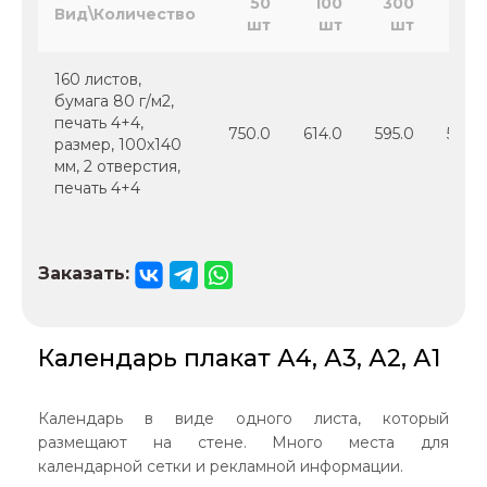
50
100
300
50
Вид\Количество
шт
шт
шт
ш
160 листов,
бумага 80 г/м2,
печать 4+4,
750.0
614.0
595.0
589.
размер, 100х140
мм, 2 отверстия,
печать 4+4
Заказать:
Календарь плакат А4, А3, А2, А1
Календарь в виде одного листа, который
размещают на стене. Много места для
календарной сетки и рекламной информации.