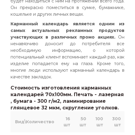
будет находиться с ним на протяжении всего года.
Он прекрасно поместиться в сумке, бумажнике,
кошельке и других личных вещах.
Карманный календарь является одним из
самых актуальных рекламных продуктов
участвующих в различных промо акциях.
Он
ненавязчиво доносит до потребителя все
необходимую информацию, о которой
потенциальный клиент вспоминает каждый раз, как
изделие попадается ему на глаза. Кроме того,
многие люди используют карманный календарь в
качестве закладок.
Стоимость изготовления карманных
календарей 70х100мм. Печать - лазерная
, бумага - 300 г/м2, ламинирование
глянцевое 32 мкм, скругление уголков.
16
50
100
300
5
Вид\Количество
шт
шт
шт
шт