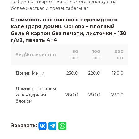
не бумага, а картон. За счет этого конструкция -
более жесткая и презентабельная.
Стоимость настольного перекидного
календаря домик. Основа - плотный
белый картон без печати, листочки - 130
г/м2, печать 4+4
50
100
300
Вид\Количество
шт
шт
шт
Домик Мини
250.0
220.0
190.0
Домик с большим
календарным
280.0
250.0
220.0
блоком
Заказать: