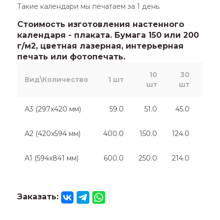
Такие календари мы печатаем за 1 день.
Стоимость изготовления настенного
календаря - плаката. Бумага 150 или 200
г/м2, цветная лазерная, интерьерная
печать или фотопечать.
10
30
5
Вид\Количество
1 шт
шт
шт
ш
А3 (297х420 мм)
59.0
51.0
45.0
41.
А2 (420х594 мм)
400.0
150.0
124.0
112.
А1 (594х841 мм)
600.0
250.0
214.0
214.
Заказать: