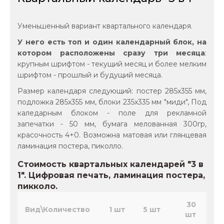
Уменьшенный вариант квартального календаря.
У него есть топ и один календарный блок, на
котором расположены сразу три месяца
:
крупным шрифтом - текущий месяц и более мелким
шрифтом - прошлый и будущий месяца.
Размер календаря следующий: постер 285х355 мм,
подложка 285х355 мм, блоки 235х335 мм "миди", Под
каледарным блоком - поле для рекламной
запечатки - 50 мм, бумага мелованная 300гр,
красочность 4+0. Возможна матовая или глянцевая
ламинация постера, пиколло.
Стоимость квартальных календарей "3 в
1". Цифровая печать, ламинация постера,
пикколо.
30
Вид\Количество
1 шт
5 шт
шт