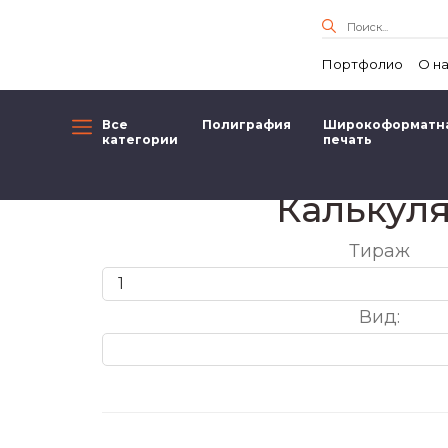
Портфолио
О н
Все
Полиграфия
Широкоформатн
категории
печать
Калькул
Тираж
Вид: