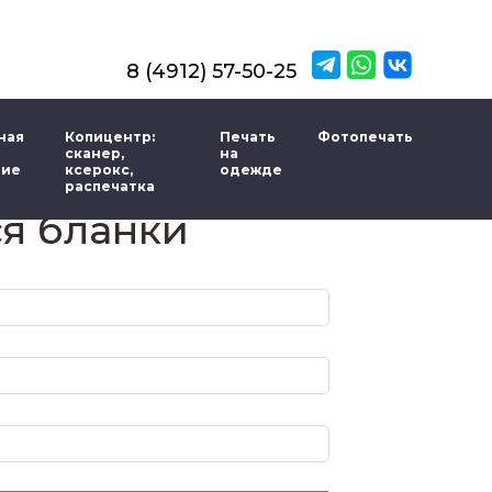
8 (4912) 57-50-25
ная
Копицентр:
Печать
Фотопечать
сканер,
на
ние
ксерокс,
одежде
распечатка
я бланки
Представьтесь
E-mail
Телефон
Адрес получения