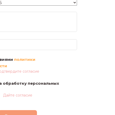
Комментарий
Файлы
овиями
политики
сти
одтвердите согласие
а обработку персональных
Дайте согласие