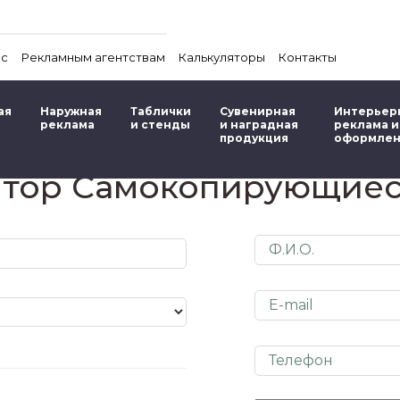
ас
Рекламным агентствам
Калькуляторы
Контакты
ая
Наружная
Таблички
Сувенирная
Интерьер
реклама
и стенды
и наградная
реклама и
продукция
оформле
ятор Самокопирующиес